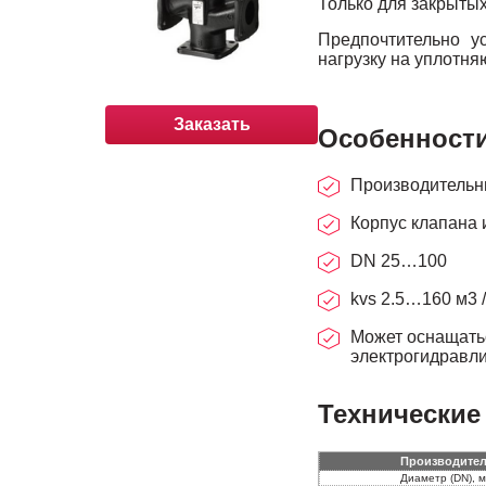
Только для закрытых
Предпочтительно у
нагрузку на уплотн
Заказать
Особенности
Производительны
Корпус клапана 
DN 25…100
kvs 2.5…160 м3 
Может оснащатьс
электрогидравлич
Технические 
Производите
Диаметр (DN), 