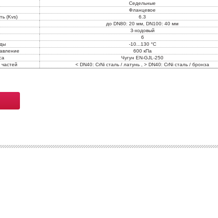
Седельные
Фланцевое
ь (Kvs)
6.3
до DN80: 20 мм, DN100: 40 мм
3-ходовый
6
еды
-10...130 °C
давление
600 кПа
са
Чугун EN-GJL-250
 частeй
< DN40: CrNi сталь / латунь , > DN40: CrNi сталь / бронза