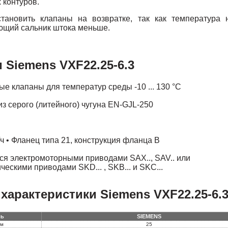
 контуров.
становить клапаны на возвратке, так как температура 
яющий сальник штока меньше.
 Siemens VXF22.25-6.3
е клапаны для температур среды -10 ... 130 °C
из серого (литейного) чугуна EN-GJL-250
/ч • Фланец типа 21, конструкция фланца B
я электромоторными приводами SАX.., SAV.. или
ескими приводами SKD... , SKB... и SKC...
характеристики Siemens VXF22.25-6.
ль
SIEMENS
мм
25