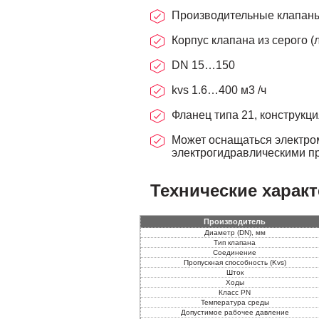
Производительные клапаны 
Корпус клапана из серого (
DN 15…150
kvs 1.6…400 м3 /ч
Фланец типа 21, конструкц
Может оснащаться электро
электрогидравлическими при
Технические характ
Производитель
Диаметр (DN), мм
Тип клапана
Соединение
Пропускная способность (Kvs)
Шток
Ходы
Класс PN
Температура среды
Допустимое рабочее давление