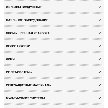
МЫ ВАМ
ПОЛУЧИТЬ ПРАЙС
ФИЛЬТРЫ ВОЗДУШНЫЕ
ПЕРЕЗВОНИМ
ПАЯЛЬНОЕ ОБОРУДОВАНИЕ
Ваши Имя и Фамилия
*
Ваши Имя и Фамилия
*
ПРОМЫШЛЕННАЯ УПАКОВКА
ВЕЛОПАРКОВКИ
Ваш E-Mail
*
Ваш телефон
*
ЛЮКИ
Комментарий
Комментарий
СПЛИТ-СИСТЕМЫ
ОГНЕЗАЩИТНЫЕ МАТЕРИАЛЫ
МУЛЬТИ-СПЛИТ СИСТЕМЫ
Поля отмеченные
*
обязательны к заполнению
Поля отмеченные
*
обязательны к заполнению