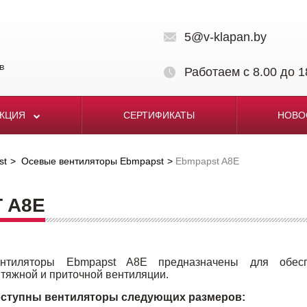
5@v-klapan.by
в
Работаем с 8.00 до 1
УКЦИЯ
СЕРТИФИКАТЫ
НОВО
st
Осевые вентиляторы Ebmpapst
Ebmpapst A8E
 A8E
нтиляторы Ebmpapst A8E предназначены для обесп
тяжной и приточной вентиляции.
ступны вентиляторы cледующих размеров: